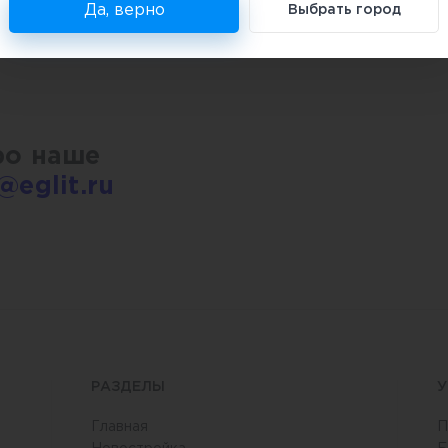
Да, верно
Выбрать город
чества франчайзинга и реализации
ро наше
@eglit.ru
РАЗДЕЛЫ
У
Главная
П