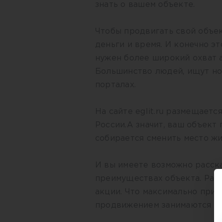
знать о вашем объекте.
Чтобы продвигать свой объек
деньги и время. И конечно эт
нужен более широкий охват 
Большинство людей, ищут но
порталах.
На сайте eglit.ru размещает
России.А значит, ваш объект 
собирается сменить место жи
И вы имеете возможно расска
преимуществах объекта. Разм
акции. Что максимально при
продвижением занимаются с