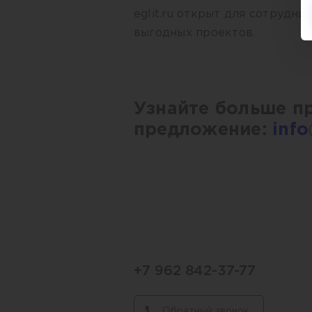
eglit.ru открыт для сотрудни
выгодных проектов.
Узнайте больше п
предложение:
info
+7 962 842-37-77
Обратный звонок