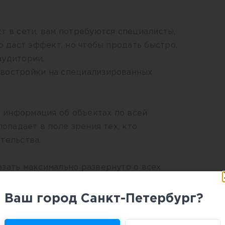
т в сети, вам потребуются специалисты,
о даст эффект, но чтобы продать быстро,
аудитории.
востройки на специализированных
ся информация об объектах по всей
попадает в поле зрения тех, кто
тельства.
зать максимально развернуто о всех
естить фото, планировки, указать цены и
близит покупателя к покупке.Эффективным
Ваш город Санкт-Петербург?
пециалисты.