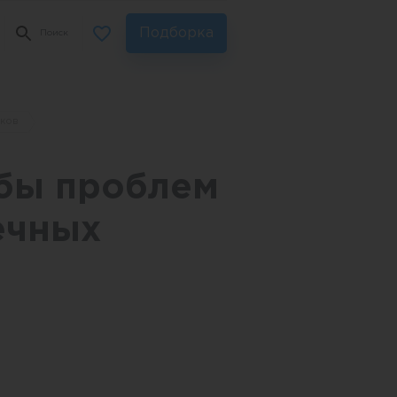
Подборка
Поиск
иков
абы проблем
ечных