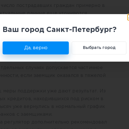
 число пострадавших граждан примерно в
 актуальные данные еще уточняются.
действуют
Ваш город Санкт-Петербург?
 году рекомендовал кредитным
ощь заемщикам, которые не получили
дрядчика. Банкам предложено
Да, верно
Выбрать город
цию задолженности, сохранять льготные
ть сроки погашения кредита, а также не
отдельных случаях допускается частичное
нности, если заемщик оказался в тяжелой
, меры поддержки уже дают результат. Из
ых кредитов, находившихся под риском в
 тысяч уже вернулись в нормальный график
банков с заемщиками.
ода регулятор дополнительно рекомендовал