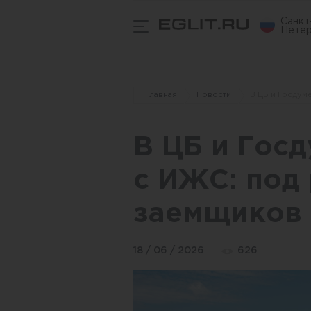
Санкт
Петер
Главная
Новости
В ЦБ и Госдум
В ЦБ и Гос
с ИЖС: под
заемщиков
18 / 06 / 2026
626