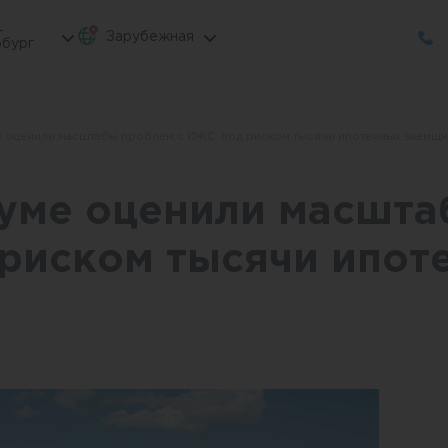
-
Зарубежная
бург
е оценили масштабы проблем с ИЖС: под риском тысячи ипотечных заемщ
думе оценили масшт
 риском тысячи ипот