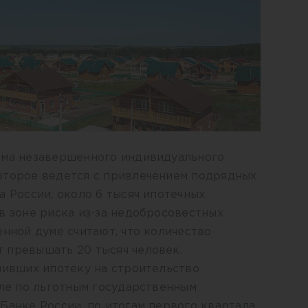
ема незавершенного индивидуального
оторое ведется с привлечением подрядных
а России, около 6 тысяч ипотечных
в зоне риска из-за недобросовестных
енной думе считают, что количество
 превышать 20 тысяч человек.
мивших ипотеку на строительство
сле по льготным государственным
Банке России, по итогам первого квартала