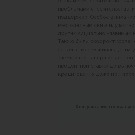
банкам самостоятельно связы
проблемами строительства, 
поддержки. Особое внимание
многодетным семьям, участн
другим социально уязвимым 
Также были скорректированы
строительства жилого дома у
заемщикам завершить строит
процентной ставки до рыночн
кредитования даже при пере
Консультация специалис