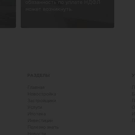
обязанность по уплате НДФЛ
может возникнуть.
РАЗДЕЛЫ
У
Главная
П
Новостройка
Б
Застройщики
П
Услуги
О
Ипотека
И
Инвестиции
П
Полезно знать
Новости