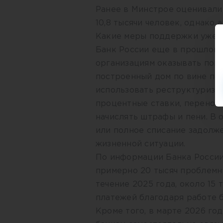
Ранее в Минстрое оценивали
10,8 тысячи человек, однако
Какие меры поддержки уже 
Банк России еще в прошлом
организациям оказывать пом
построенный дом по вине по
использовать реструктуриза
процентные ставки, переноси
начислять штрафы и пени. В 
или полное списание задолже
жизненной ситуации.
По информации Банка России
примерно 20 тысяч проблемн
течение 2025 года, около 15
платежей благодаря работе 
Кроме того, в марте 2026 г